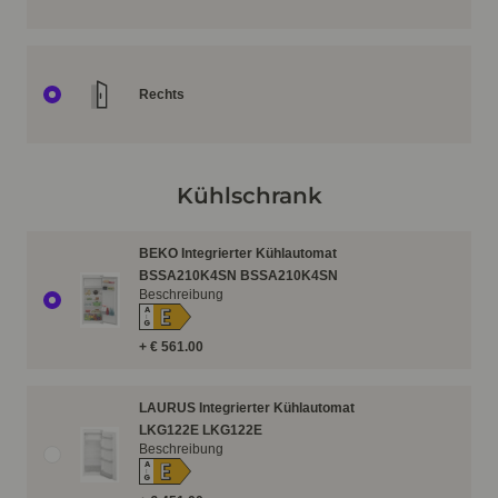
Rechts
Kühlschrank
BEKO Integrierter Kühlautomat
BSSA210K4SN BSSA210K4SN
Beschreibung
E
A
↑
G
+ € 561.00
LAURUS Integrierter Kühlautomat
LKG122E LKG122E
Beschreibung
E
A
↑
G