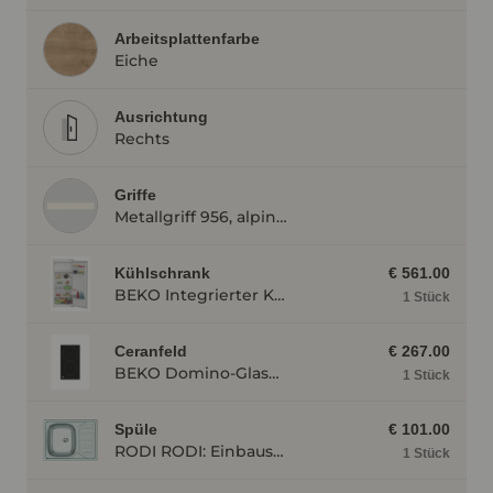
Arbeitsplattenfarbe
Eiche
Ausrichtung
Rechts
Griffe
Metallgriff 956, alpinweiß
Kühlschrank
€ 561.00
BEKO Integrierter Kühlautomat BSSA210K4SN BSSA210K4SN
1 Stück
Ceranfeld
€ 267.00
BEKO Domino-Glaskeramik- Induktionskochfeld HDMI32400DT, autark, Rahmenlos HDMI32400DT
1 Stück
Spüle
€ 101.00
RODI RODI: Einbauspüle Okio Line 65, Edelstahl 87189
1 Stück