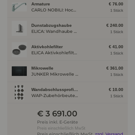
Armature
€ 76.00
CARLO NOBILI: Hochdruck- Einhebelmischbatterie Blue, Mischbatterie, verchromt 17770
1 Stück
Dunstabzugshaube
€ 240.00
ELICA: Wandhaube JOYE 60-A,600 mm breit Edelstahl JOYE60A
1 Stück
Aktivkohlefilter
€ 41.00
ELICA Aktivkohlefilter AFGALAXY
1 Stück
Mikrowelle
€ 361.00
JUNKER Mikrowelle JP4119260 mit Hydrolyse, mit Linksanschlag, Schwarz JP4119260
1 Stück
Wandabschlussprofilzubehör
€ 10.00
WAP-Zubehörbeutel WAP-Z
1 Stück
€ 3 691.00
Preis inkl. E-Geräte
Preis einschließlich MwSt
Preis einschließlich MwSt.
zzgl. Versand