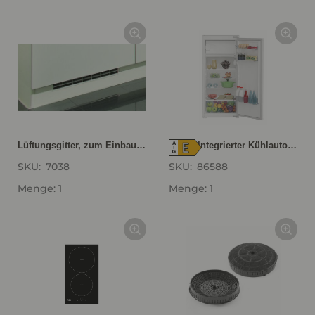
E
A
Lüftungsgitter, zum Einbau in die Sockelblende bei Geräte- Umbauten LG40
BEKO Integrierter Kühlautomat BSSA210K4SN BSSA210K4SN
↑
G
SKU:
7038
SKU:
86588
Menge: 1
Menge: 1