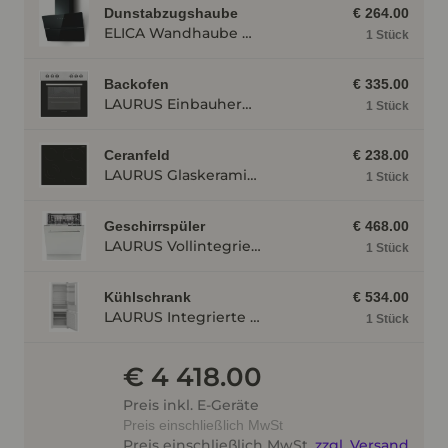
Dunstabzugshaube
€ 264.00
ELICA Wandhaube WISE60BK, 600 mm breit, schwarz WISE60BK
1 Stück
Backofen
€ 335.00
LAURUS Einbauherd LEH5, Edelstahl LEH5
1 Stück
Ceranfeld
€ 238.00
LAURUS Glaskeramik- Strahlungskochfeld LCF600ZKB, herdgebunden, Rahmenlos LCF600ZKB
1 Stück
Geschirrspüler
€ 468.00
LAURUS Vollintegrierter Geschirrspüler LSV60-4, 4 Programme LSV604
1 Stück
Kühlschrank
€ 534.00
LAURUS Integrierte Kühl- Gefrierkombination LKG144E BF LKG144EBF
1 Stück
€ 4 418.00
Preis inkl. E-Geräte
Preis einschließlich MwSt
Preis einschließlich MwSt.
zzgl. Versand