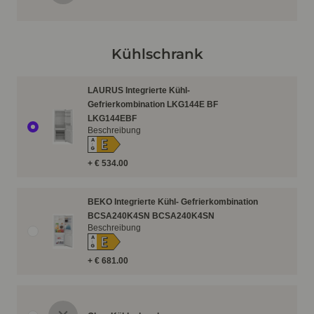
Kühlschrank
LAURUS Integrierte Kühl-
Gefrierkombination LKG144E BF
LKG144EBF
Beschreibung
E
A
↑
G
+ € 534.00
BEKO Integrierte Kühl- Gefrierkombination
BCSA240K4SN BCSA240K4SN
Beschreibung
E
A
↑
G
+ € 681.00