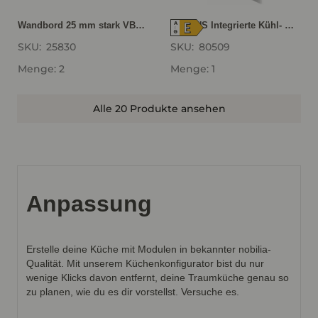
E
A
Wandbord 25 mm stark VBE25-100
LAURUS Integrierte Kühl- Gefrierkombination LKG144E BF LKG144EBF
↑
G
SKU:
25830
SKU:
80509
Menge: 2
Menge: 1
Alle 20 Produkte ansehen
Anpassung
Erstelle deine Küche mit Modulen in bekannter nobilia-
Qualität. Mit unserem Küchenkonfigurator bist du nur
wenige Klicks davon entfernt, deine Traumküche genau so
zu planen, wie du es dir vorstellst. Versuche es.