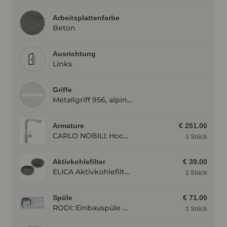
Arbeitsplattenfarbe
Beton
Ausrichtung
Links
Griffe
Metallgriff 956, alpinweiß
Armature
€ 251.00
CARLO NOBILI: Hochdruck- Einhebelmischbatterie Live, Mischbatterie, Edelstahloptik 17777
1 Stück
Aktivkohlefilter
€ 39.00
ELICA Aktivkohlefilter AFWAKETIFFANY
1 Stück
Spüle
€ 71.00
RODI: Einbauspüle Okio Line 85 Deep, Edelstahl 87100
1 Stück