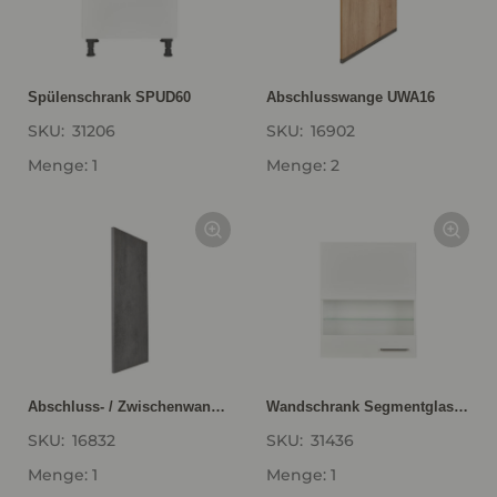
Spülenschrank SPUD60
Abschlusswange UWA16
SKU:
31206
SKU:
16902
Menge: 1
Menge: 2
Abschluss- / Zwischenwange für Wandschränke, Höhe 1 WW16-1
Wandschrank Segmentglastür WGLS60-1
SKU:
16832
SKU:
31436
Menge: 1
Menge: 1