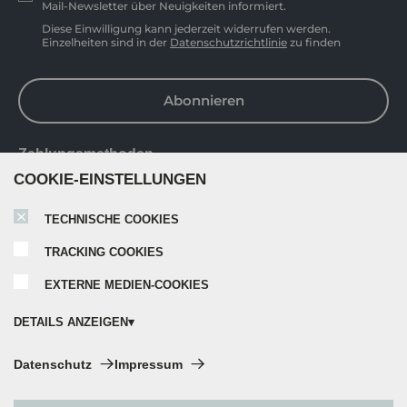
Mail-Newsletter über Neuigkeiten informiert.
Diese Einwilligung kann jederzeit widerrufen werden.
Einzelheiten sind in der
Datenschutzrichtlinie
zu finden
Abonnieren
Zahlungsmethoden
COOKIE-EINSTELLUNGEN
TECHNISCHE COOKIES
TRACKING COOKIES
EXTERNE MEDIEN-COOKIES
DETAILS ANZEIGEN
Technische Cookies:
Datenschutz
Impressum
Diese Cookies sind immer aktiviert, da sie für die Grundfunktionen der
Seite zwingend erforderlich sind.