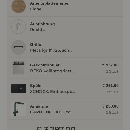
Arbeitsplattenfarbe
Eiche
Ausrichtung
Rechts
Griffe
Metallgriff 726, schwarz
Geschirrspüler
€ 537.00
BEKO Vollintegrierter Geschirrspüler BDIN14N22, 4 Programme BDIN14N22
1 Stück
Spüle
€ 261.00
SCHOCK: Einbauspüle Formhaus D-100, aus CRISTALITE®, Onyx 87324
1 Stück
Armature
€ 290.00
CARLO NOBILI: Hochdruck- Einhebelmischbatterie Live, Mischbatterie, Schwarz matt 17791
1 Stück
€ 3 297.00