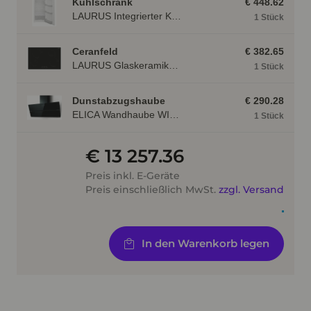
Kühlschrank
€ 448.62
LAURUS Integrierter Kühlautomat LKG122E LKG122E
1 Stück
Ceranfeld
€ 382.65
LAURUS Glaskeramik- Induktionskochfeld LIA780, autark LIA780
1 Stück
Dunstabzugshaube
€ 290.28
ELICA Wandhaube WISE90BK, 900 mm breit, schwarz WISE90BK
1 Stück
€ 13 257.36
Preis inkl. E-Geräte
Preis einschließlich MwSt.
zzgl. Versand
In den Warenkorb legen