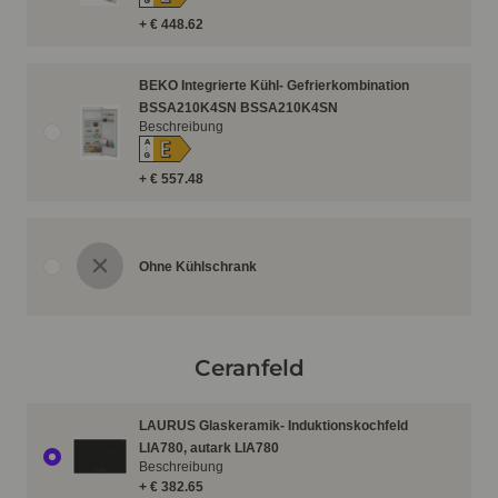
G
+ € 448.62
BEKO Integrierte Kühl- Gefrierkombination
BSSA210K4SN BSSA210K4SN
Beschreibung
E
A
↑
G
+ € 557.48
Ohne Kühlschrank
Ceranfeld
LAURUS Glaskeramik- Induktionskochfeld
LIA780, autark LIA780
Beschreibung
+ € 382.65