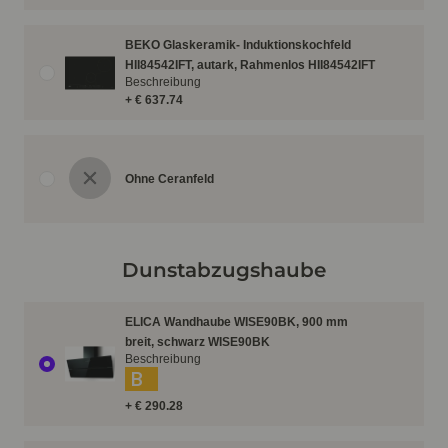
BEKO Glaskeramik- Induktionskochfeld
HII84542IFT, autark, Rahmenlos HII84542IFT
Beschreibung
+ € 637.74
Ohne Ceranfeld
Dunstabzugshaube
ELICA Wandhaube WISE90BK, 900 mm
breit, schwarz WISE90BK
Beschreibung
B
+ € 290.28