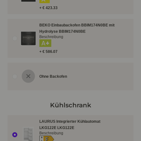
+ € 423.33
BEKO Einbaubackofen BBIM174N0BE mit
Hydrolyse BBIM174N0BE
Beschreibung
A+
+ € 586.07
Ohne Backofen
Kühlschrank
LAURUS Integrierter Kühlautomat
LKG122E LKG122E
Beschreibung
E
A
↑