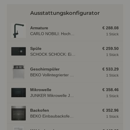
Ausstattungskonfigurator
Armature
€ 288.08
CARLO NOBILI: Hochdruck- Einhebelmischbatterie Live mit Brause, Mischbatterie 17791
1 Stück
Spüle
€ 259.50
SCHOCK SCHOCK: Einbauspüle Formhaus D-100, aus CRISTALITE® Onyx 87324
1 Stück
Geschirrspüler
€ 533.29
BEKO Vollintegrierter Geschirrspüler BDIN 14N22, 4 Programme BDIN14N22
1 Stück
Mikrowelle
€ 358.46
JUNKER Mikrowelle JP 4119260 mit HydroClean, mit Linksanschlag Schwarz JP4119260
1 Stück
Backofen
€ 352.96
BEKO Einbaubackofen BBIE110N2X mit Hydrolyse, Edelstahl BBIE110N2X
1 Stück