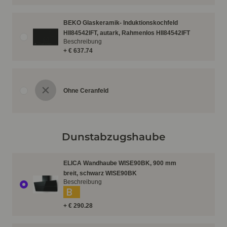
BEKO Glaskeramik- Induktionskochfeld
HII84542IFT, autark, Rahmenlos HII84542IFT
Beschreibung
+ € 637.74
Ohne Ceranfeld
Dunstabzugshaube
ELICA Wandhaube WISE90BK, 900 mm
breit, schwarz WISE90BK
Beschreibung
B
+ € 290.28