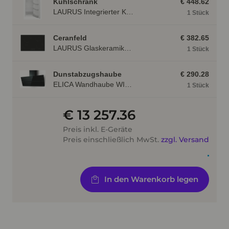
Kühlschrank
€ 448.62
LAURUS Integrierter Kühlautomat LKG122E LKG122E
1 Stück
Ceranfeld
€ 382.65
LAURUS Glaskeramik- Induktionskochfeld LIA780, autark LIA780
1 Stück
Dunstabzugshaube
€ 290.28
ELICA Wandhaube WISE90BK, 900 mm breit, schwarz WISE90BK
1 Stück
€ 13 257.36
Preis inkl. E-Geräte
Preis einschließlich MwSt.
zzgl. Versand
In den Warenkorb legen