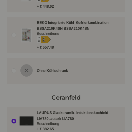
G
+ € 448.62
BEKO Integrierte Kühl- Gefrierkombination
BSSA210K4SN BSSA210K4SN
Beschreibung
E
A
↑
G
+ € 557.48
Ohne Kühlschrank
Ceranfeld
LAURUS Glaskeramik- Induktionskochfeld
LIA780, autark LIA780
Beschreibung
+ € 382.65