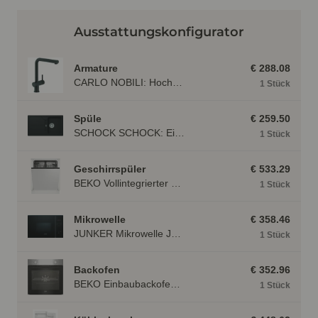
Ausstattungskonfigurator
Armature
€ 288.08
CARLO NOBILI: Hochdruck- Einhebelmischbatterie Live mit Brause, Mischbatterie 17791
1 Stück
Spüle
€ 259.50
SCHOCK SCHOCK: Einbauspüle Formhaus D-100, aus CRISTALITE® Onyx 87324
1 Stück
Geschirrspüler
€ 533.29
BEKO Vollintegrierter Geschirrspüler BDIN 14N22, 4 Programme BDIN14N22
1 Stück
Mikrowelle
€ 358.46
JUNKER Mikrowelle JP 4119260 mit HydroClean, mit Linksanschlag Schwarz JP4119260
1 Stück
Backofen
€ 352.96
BEKO Einbaubackofen BBIE110N2X mit Hydrolyse, Edelstahl BBIE110N2X
1 Stück