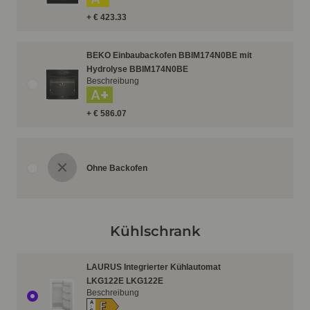
+ € 423.33
BEKO Einbaubackofen BBIM174N0BE mit
Hydrolyse BBIM174N0BE
Beschreibung
A+
+ € 586.07
Ohne Backofen
Kühlschrank
LAURUS Integrierter Kühlautomat
LKG122E LKG122E
Beschreibung
E
A
↑