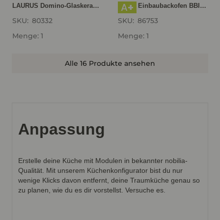
A+
LAURUS Domino-Glaskeramik- Induktionskochfeld LIA30, autark, Rahmenlos LIA30
BEKO Einbaubackofen BBIM174N0BE mit Hydrolyse, Schwarz BBIM174N0BE
SKU:
80332
SKU:
86753
Menge: 1
Menge: 1
Alle 16 Produkte ansehen
Anpassung
Erstelle deine Küche mit Modulen in bekannter nobilia-
Qualität. Mit unserem Küchenkonfigurator bist du nur
wenige Klicks davon entfernt, deine Traumküche genau so
zu planen, wie du es dir vorstellst. Versuche es.