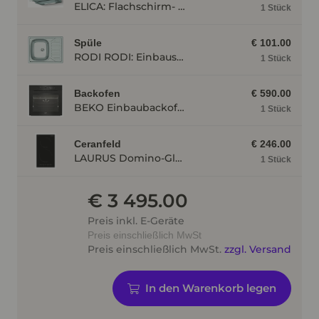
ELICA: Flachschirm- Dunstabzugshaube ELITE 14 60-D Edelstahl ELITE1460D
1 Stück
Spüle
€ 101.00
RODI RODI: Einbauspüle Okio Line 65, Edelstahl 87189
1 Stück
Backofen
€ 590.00
BEKO Einbaubackofen BBIM174N0BE mit Hydrolyse, Schwarz BBIM174N0BE
1 Stück
Ceranfeld
€ 246.00
LAURUS Domino-Glaskeramik- Induktionskochfeld LIA30, autark, Rahmenlos LIA30
1 Stück
€ 3 495.00
Preis inkl. E-Geräte
Preis einschließlich MwSt
Preis einschließlich MwSt.
zzgl. Versand
In den Warenkorb legen