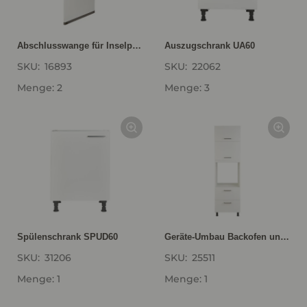
Abschlusswange für Inselplanungen UW86-96
Auszugschrank UA60
SKU:
16893
SKU:
22062
Menge: 2
Menge: 3
Spülenschrank SPUD60
Geräte-Umbau Backofen und Mikrowelle mit Lifttür GLO2A-1
SKU:
31206
SKU:
25511
Menge: 1
Menge: 1