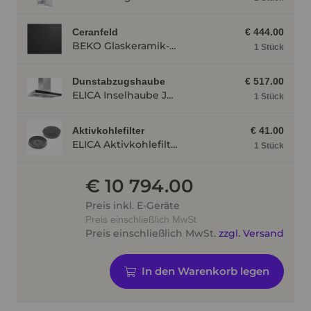
Ceranfeld
€ 444.00
BEKO Glaskeramik-Kochfeld HII 64400 MT mit Induktion, Sologerät, Rahmenlos HII64400MT
1 Stück
Dunstabzugshaube
€ 517.00
ELICA Inselhaube JOYE INSEL-A, Edelstahl / Schwarz JOYEINSELA
1 Stück
Aktivkohlefilter
€ 41.00
ELICA Aktivkohlefilter AFGALAXY
1 Stück
€ 10 794.00
Preis inkl. E-Geräte
Preis einschließlich MwSt
Preis einschließlich MwSt.
zzgl. Versand
In den Warenkorb legen