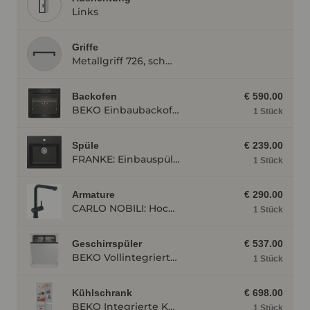
Links
Griffe
Metallgriff 726, schwarz
Backofen
€ 590.00
BEKO Einbaubackofen BBIM174N0BE mit Hydrolyse, Schwarz BBIM174N0BE
1 Stück
Spüle
€ 239.00
FRANKE: Einbauspüle Sirius SID 610, aus Tectonite, Carbon 87516
1 Stück
Armature
€ 290.00
CARLO NOBILI: Hochdruck- Einhebelmischbatterie Live, Mischbatterie, Schwarz matt 17791
1 Stück
Geschirrspüler
€ 537.00
BEKO Vollintegrierter Geschirrspüler BDIN14N22, 4 Programme BDIN14N22
1 Stück
Kühlschrank
€ 698.00
BEKO Integrierte Kühl- Gefrierkombination BCSA285K4SN BCSA285K4SN
1 Stück