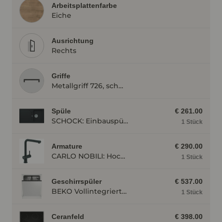
Arbeitsplattenfarbe
Eiche
Ausrichtung
Rechts
Griffe
Metallgriff 726, schwarz
Spüle
€ 261.00
SCHOCK: Einbauspüle Formhaus D-100, aus CRISTALITE®, Onyx 87324
1 Stück
Armature
€ 290.00
CARLO NOBILI: Hochdruck- Einhebelmischbatterie Live, Mischbatterie, Schwarz matt 17791
1 Stück
Geschirrspüler
€ 537.00
BEKO Vollintegrierter Geschirrspüler BDIN14N22, 4 Programme BDIN14N22
1 Stück
Ceranfeld
€ 398.00