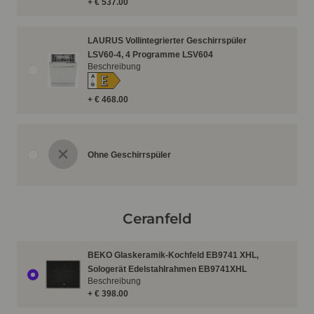
+ € 537.00
LAURUS Vollintegrierter Geschirrspüler
LSV60-4, 4 Programme LSV604
Beschreibung
E
A
↑
G
+ € 468.00
Ohne Geschirrspüler
Ceranfeld
BEKO Glaskeramik-Kochfeld EB9741 XHL,
Sologerät Edelstahlrahmen EB9741XHL
Beschreibung
+ € 398.00