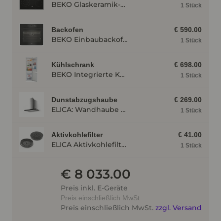
BEKO Glaskeramik-Kochfeld EB9741 XHL, Sologerät Edelstahlrahmen EB9741XHL
1 Stück
Backofen
€ 590.00
BEKO Einbaubackofen BBIM174N0BE mit Hydrolyse, Schwarz BBIM174N0BE
1 Stück
Kühlschrank
€ 698.00
BEKO Integrierte Kühl- Gefrierkombination BCSA285K4SN BCSA285K4SN
1 Stück
Dunstabzugshaube
€ 269.00
ELICA: Wandhaube JOYE 90-A,900 mm breit Edelstahl JOYE90A
1 Stück
Aktivkohlefilter
€ 41.00
ELICA Aktivkohlefilter AFGALAXY
1 Stück
€ 8 033.00
Preis inkl. E-Geräte
Preis einschließlich MwSt
Preis einschließlich MwSt.
zzgl. Versand