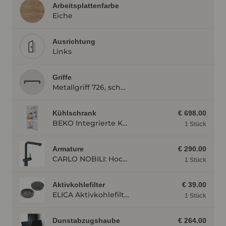
Arbeitsplattenfarbe
Eiche
Ausrichtung
Links
Griffe
Metallgriff 726, schwarz
Kühlschrank
€ 698.00
BEKO Integrierte Kühl- Gefrierkombination BCSA285K4SN BCSA285K4SN
1 Stück
Armature
€ 290.00
CARLO NOBILI: Hochdruck- Einhebelmischbatterie Live, Mischbatterie, Schwarz matt 17791
1 Stück
Aktivkohlefilter
€ 39.00
ELICA Aktivkohlefilter AFWAKETIFFANY
1 Stück
Dunstabzugshaube
€ 264.00