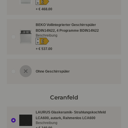
E
↑
G
+ € 468.00
BEKO Vollintegrierter Geschirrspüler
BDIN14N22, 4 Programme BDIN14N22
Beschreibung
E
A
↑
G
+ € 537.00
Ohne Geschirrspüler
Ceranfeld
LAURUS Glaskeramik- Strahlungskochfeld
LCA600, autark, Rahmenlos LCA600
Beschreibung