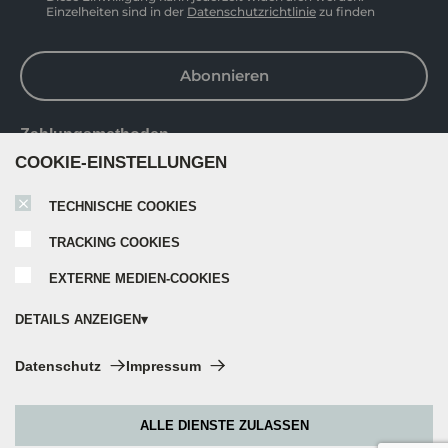
Einzelheiten sind in der
Datenschutzrichtlinie
zu finden
Abonnieren
Zahlungsmethoden
COOKIE-EINSTELLUNGEN
TECHNISCHE COOKIES
TRACKING COOKIES
EXTERNE MEDIEN-COOKIES
DETAILS ANZEIGEN
Technische Cookies:
Datenschutz
Impressum
Diese Cookies sind immer aktiviert, da sie für die Grundfunktionen der
Seite zwingend erforderlich sind.
ALLE DIENSTE ZULASSEN
Tracking Cookies:
Copyright © 2026 Sori