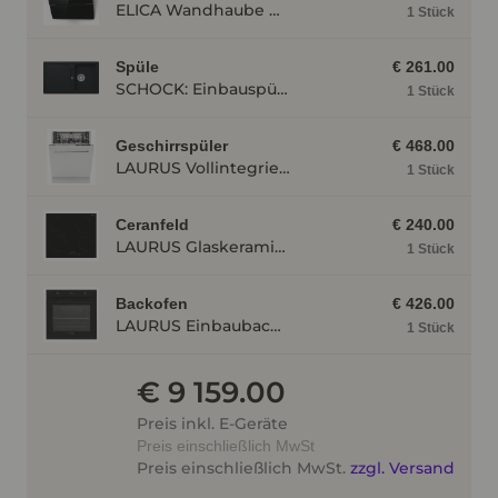
ELICA Wandhaube WISE60BK, 600 mm breit, schwarz WISE60BK
1 Stück
Spüle
€ 261.00
SCHOCK: Einbauspüle Formhaus D-100, aus CRISTALITE®, Onyx 87324
1 Stück
Geschirrspüler
€ 468.00
LAURUS Vollintegrierter Geschirrspüler LSV60-4, 4 Programme LSV604
1 Stück
Ceranfeld
€ 240.00
LAURUS Glaskeramik- Strahlungskochfeld LCA600, autark, Rahmenlos LCA600
1 Stück
Backofen
€ 426.00
LAURUS Einbaubackofen LEB10BK mit Hydrolyse, Schwarz LEB10BK
1 Stück
€ 9 159.00
Preis inkl. E-Geräte
Preis einschließlich MwSt
Preis einschließlich MwSt.
zzgl. Versand