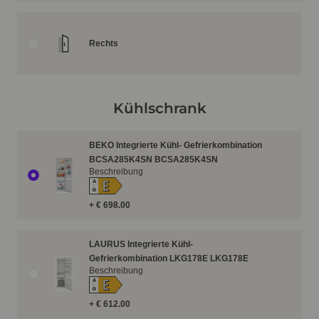
Rechts
Kühlschrank
BEKO Integrierte Kühl- Gefrierkombination
BCSA285K4SN BCSA285K4SN
Beschreibung
E
A
↑
G
+ € 698.00
LAURUS Integrierte Kühl-
Gefrierkombination LKG178E LKG178E
Beschreibung
E
A
↑
G
+ € 612.00