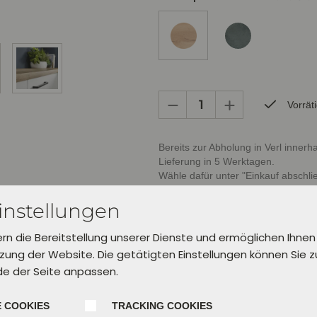
Vorrät
Bereits zur Abholung in Verl inner
Lieferung in 5 Werktagen.
Wähle dafür unter "Einkauf abschl
aus.
instellungen
In den Warenkorb leg
ern die Bereitstellung unserer Dienste und ermöglichen Ihnen
ung der Website. Die getätigten Einstellungen können Sie 
de der Seite anpassen.
 COOKIES
TRACKING COOKIES