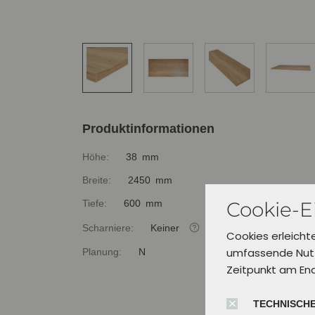
Produktinformationen
Höhe:
38 mm
Breite:
2450 mm
Cookie-E
Tiefe:
600 mm
Scharniere:
Keiner
Cookies erleicht
umfassende Nutz
Planung:
N
Zeitpunkt am En
TECHNISCHE