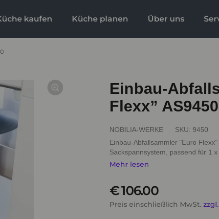
Küche kaufen
Küche planen
Über uns
Ser
50
Einbau-Abfall
Flexx” AS9450
NOBILIA-WERKE
SKU:
9450
Einbau-Abfallsammler "Euro Flexx"
Sackspannsystem, passend für 1 x 35
Mehr lesen
€ 106.00
Preis einschließlich MwSt.
zzgl