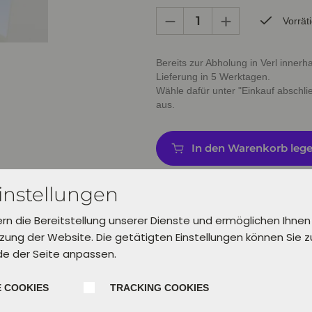
Vorrät
Bereits zur Abholung in Verl inner
Lieferung in 5 Werktagen.
Wähle dafür unter "Einkauf abschl
aus.
In den Warenkorb leg
instellungen
ern die Bereitstellung unserer Dienste und ermöglichen Ihnen
ung der Website. Die getätigten Einstellungen können Sie 
de der Seite anpassen.
 COOKIES
TRACKING COOKIES