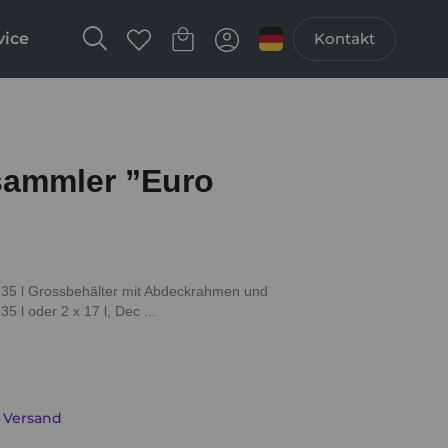
vice
Kontakt
sammler ”Euro
 35 l Grossbehälter mit Abdeckrahmen und
 l oder 2 x 17 l, Dec ...
. Versand