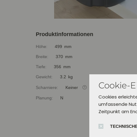
Produktinformationen
Höhe:
499 mm
Breite:
370 mm
Tiefe:
356 mm
Gewicht:
3.2 kg
Cookie-E
Scharniere:
Keiner
Cookies erleicht
Planung:
N
umfassende Nutz
Zeitpunkt am En
TECHNISCHE