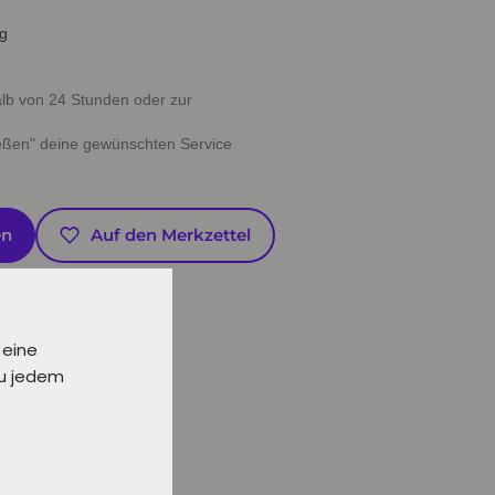
ig
halb von 24 Stunden oder zur
ießen" deine gewünschten Service
en
Auf den Merkzettel
 eine
zu jedem