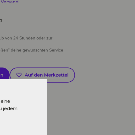
. Versand
ig
halb von 24 Stunden oder zur
ießen" deine gewünschten Service
en
Auf den Merkzettel
 eine
zu jedem