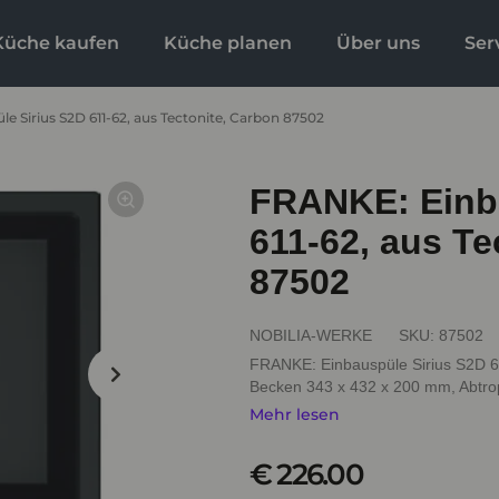
Küche kaufen
Küche planen
Über uns
Ser
 Sirius S2D 611-62, aus Tectonite, Carbon 87502
FRANKE: Einba
611-62, aus Te
87502
NOBILIA-WERKE
SKU:
87502
FRANKE: Einbauspüle Sirius S2D 61
Becken 343 x 432 x 200 mm, Abtropff
Mehr lesen
€ 226.00