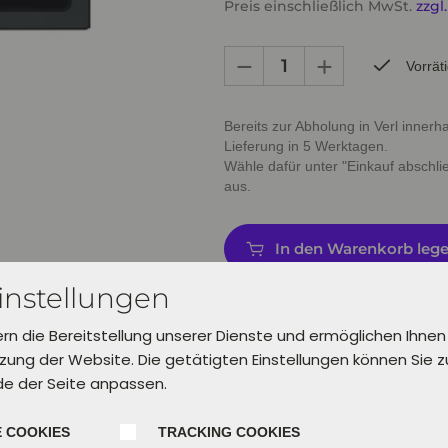
Preis einschließlich MwSt.
zzgl
Vorrät
Bereits zur Abholung in Verl inner
Lieferung in 5 Werktagen.
Wähle dafür unter "Einkauf abschl
aus.
In den Warenkorb leg
instellungen
ern die Bereitstellung unserer Dienste und ermöglichen Ihnen
ung der Website. Die getätigten Einstellungen können Sie 
de der Seite anpassen.
 COOKIES
TRACKING COOKIES