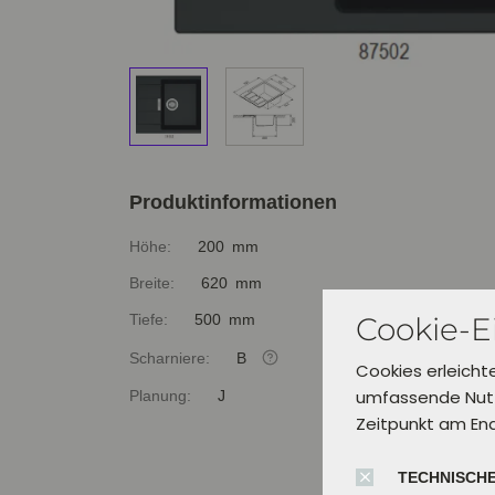
Produktinformationen
Höhe:
200 mm
Breite:
620 mm
Cookie-E
Tiefe:
500 mm
Scharniere:
B
Cookies erleicht
umfassende Nutz
Planung:
J
Zeitpunkt am En
TECHNISCHE