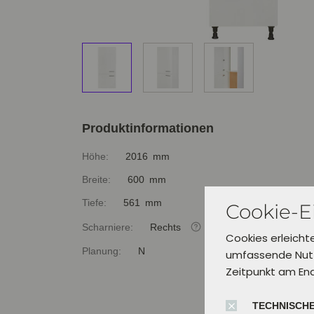
Produktinformationen
Höhe:
2016 mm
Breite:
600 mm
Tiefe:
561 mm
Cookie-E
Scharniere:
Rechts
Cookies erleicht
Planung:
N
umfassende Nutz
Zeitpunkt am En
TECHNISCHE