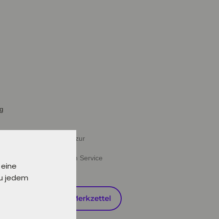
ig
halb von 24 Stunden oder zur
ießen" deine gewünschten Service
 eine
zu jedem
en
Auf den Merkzettel