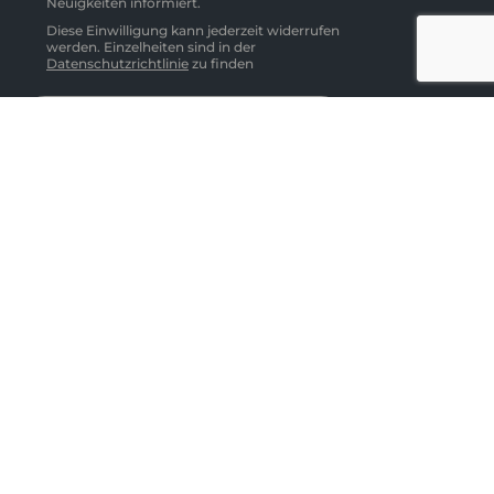
Neuigkeiten informiert.
Diese Einwilligung kann jederzeit widerrufen
werden. Einzelheiten sind in der
Datenschutzrichtlinie
zu finden
Abonnieren