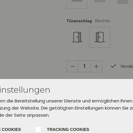
Rechts
Türanschlag
Vorrät
Bereits zur Abholung in Verl inner
instellungen
Lieferung in 5 Werktagen.
Wähle dafür unter "Einkauf abschl
ern die Bereitstellung unserer Dienste und ermöglichen Ihnen
aus.
ung der Website. Die getätigten Einstellungen können Sie 
de der Seite anpassen.
In den Warenkorb leg
 COOKIES
TRACKING COOKIES