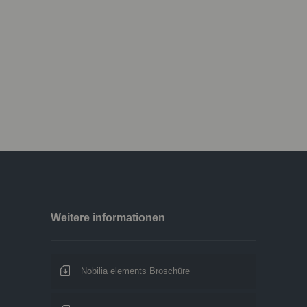
den zum Abspielen der Videos benötigt. Sobald Cookies von
n, kann das Video abgespielt werden.
Weitere informationen
Nobilia elements Broschüre