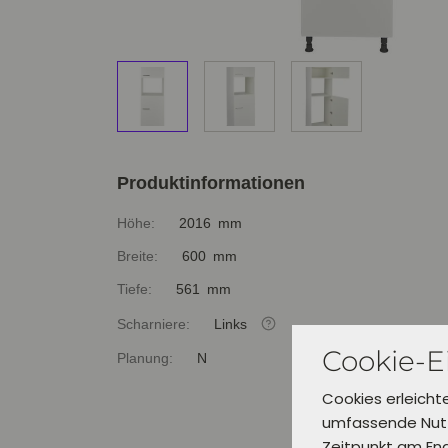
Produktinformationen
Höhe:
2016 mm
Breite:
600 mm
Tiefe:
561 mm
Scharniere:
Links
Cookie-E
Planung:
N
Cookies erleicht
umfassende Nutz
Zeitpunkt am En