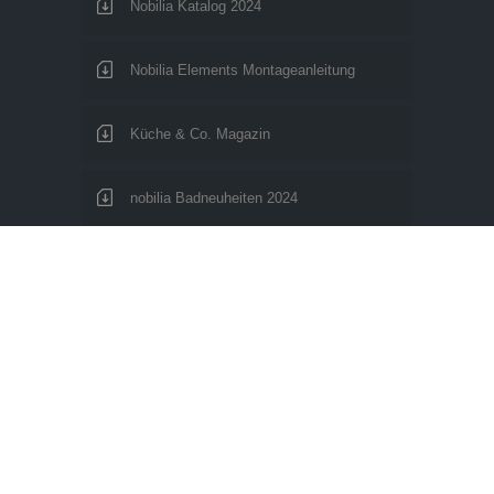
Nobilia Katalog 2024
Nobilia Elements Montageanleitung
Küche & Co. Magazin
nobilia Badneuheiten 2024
nobilia Wohnwelten 2024