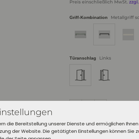
Preis einschließlich MwSt.
zzgl
Metallgriff 
Griff-Kombination
Links
Türanschlag
Vorrät
instellungen
ern die Bereitstellung unserer Dienste und ermöglichen Ihnen
Bereits zur Abholung in Verl inner
ung der Website. Die getätigten Einstellungen können Sie 
Lieferung in 5 Werktagen.
Wähle dafür unter "Einkauf abschl
de der Seite anpassen.