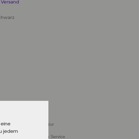
. Versand
schwarz
ig
 eine
halb von 24 Stunden oder zur
zu jedem
ießen" deine gewünschten Service