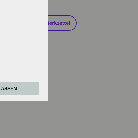
en
Auf den Merkzettel
zwingend
LASSEN
nsweisen der
den Google Tag