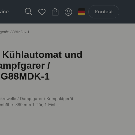
vice
Kontakt
tgerät G88MDK-1
 Kühlautomat und
ampfgarer /
 G88MDK-1
rowelle / Dampfgarer / Kompaktgerät
höhe: 880 mm 1 Tür, 1 Einl ...