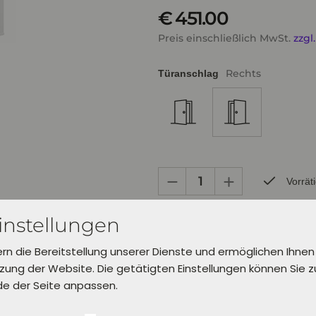
€ 451.00
Preis einschließlich MwSt.
zzgl
Rechts
Türanschlag
Vorrät
instellungen
Bereits zur Abholung in Verl inner
Lieferung in 5 Werktagen.
ern die Bereitstellung unserer Dienste und ermöglichen Ihnen
Wähle dafür unter "Einkauf abschl
aus.
ung der Website. Die getätigten Einstellungen können Sie 
de der Seite anpassen.
In den Warenkorb leg