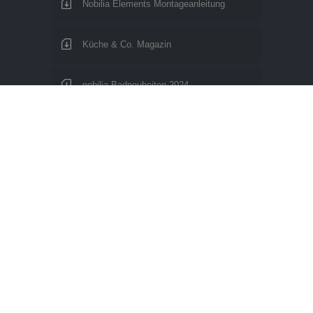
Nobilia Elements Montageanleitung
Küche & Co. Magazin
nobilia Badneuheiten 2024
nobilia Wohnwelten 2024