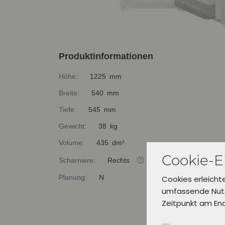
Produktinformationen
Höhe:
1225 mm
Breite:
540 mm
Tiefe:
545 mm
Gewicht:
38 kg
Volume:
435 dm³
Cookie-E
Scharniere:
Rechts
Planung:
N
Cookies erleicht
umfassende Nutz
Zeitpunkt am En