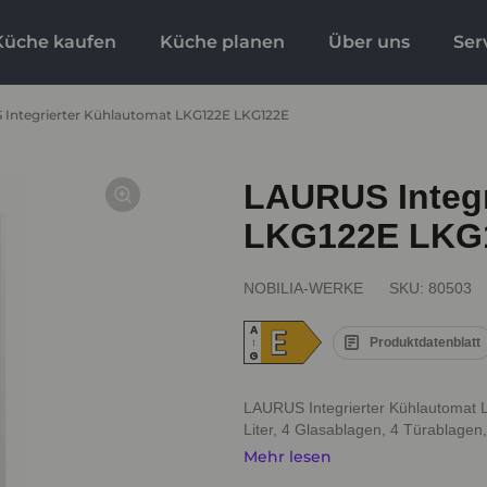
Küche kaufen
Küche planen
Über uns
Ser
Integrierter Kühlautomat LKG122E LKG122E
LAURUS Integr
LKG122E LKG
NOBILIA-WERKE
SKU:
80503
E
A
Produktdatenblatt
↑
G
LAURUS Integrierter Kühlautomat L
Liter, 4 Glasablagen, 4 Türablagen,
Mehr lesen