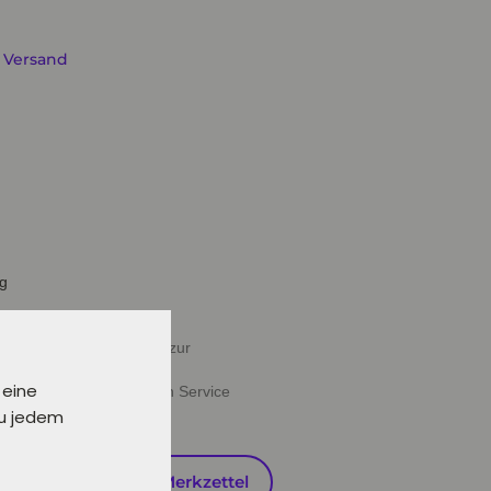
. Versand
ig
halb von 24 Stunden oder zur
 eine
ießen" deine gewünschten Service
zu jedem
en
Auf den Merkzettel