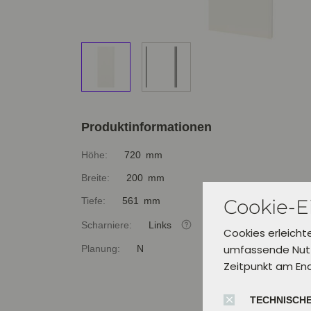
Produktinformationen
Höhe:
720 mm
Breite:
200 mm
Cookie-E
Tiefe:
561 mm
Scharniere:
Links
Cookies erleicht
umfassende Nutz
Planung:
N
Zeitpunkt am En
TECHNISCHE