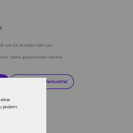
ig
halb von 24 Stunden oder zur
ießen" deine gewünschten Service
en
Auf den Merkzettel
 eine
zu jedem