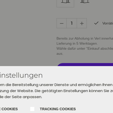
Vorrät
Bereits zur Abholung in Verl inner
Lieferung in 5 Werktagen.
Wähle dafür unter "Einkauf abschl
aus.
In den Warenkorb leg
instellungen
ern die Bereitstellung unserer Dienste und ermöglichen Ihnen
ung der Website. Die getätigten Einstellungen können Sie 
de der Seite anpassen.
 COOKIES
TRACKING COOKIES