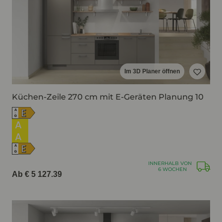
Im 3D Planer öffnen
Küchen-Zeile 270 cm mit E-Geräten Planung 10
E
A
↑
G
A
A
E
A
↑
G
INNERHALB VON
6 WOCHEN
Ab € 5 127.39