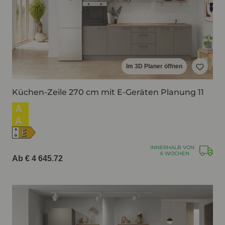
Im 3D Planer öffnen
Küchen-Zeile 270 cm mit E-Geräten Planung 11
A
A
E
A
↑
G
INNERHALB VON
6 WOCHEN
Ab € 4 645.72