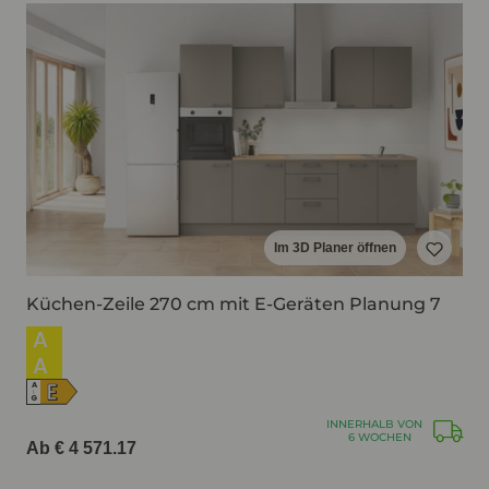
Im 3D Planer öffnen
Küchen-Zeile 270 cm mit E-Geräten Planung 7
A
A
E
A
↑
G
INNERHALB VON
6 WOCHEN
Ab € 4 571.17