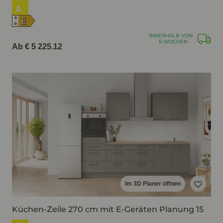
A
E
A
↑
G
INNERHALB VON
6 WOCHEN
Ab € 5 225.12
Im 3D Planer öffnen
Küchen-Zeile 270 cm mit E-Geräten Planung 15