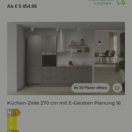
6 WOCHEN
Ab € 5 454.98
Im 3D Planer öffnen
Küchen-Zeile 270 cm mit E-Geräten Planung 16
E
A
↑
G
A
A
A