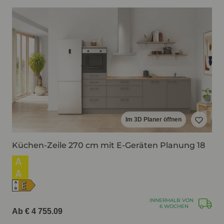
Im 3D Planer öffnen
Küchen-Zeile 270 cm mit E-Geräten Planung 18
A
A
E
A
↑
G
INNERHALB VON
6 WOCHEN
Ab € 4 755.09