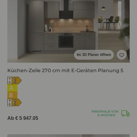
Im 3D Planer öffnen
Küchen-Zeile 270 cm mit E-Geräten Planung 5
E
A
↑
G
A
B
E
A
↑
G
INNERHALB VON
6 WOCHEN
Ab € 5 947.05