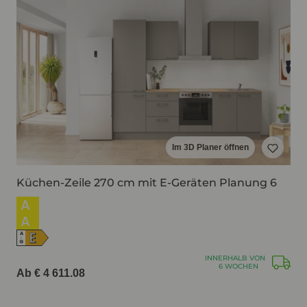
Im 3D Planer öffnen
Küchen-Zeile 270 cm mit E-Geräten Planung 6
A
A
E
A
↑
G
INNERHALB VON
6 WOCHEN
Ab € 4 611.08