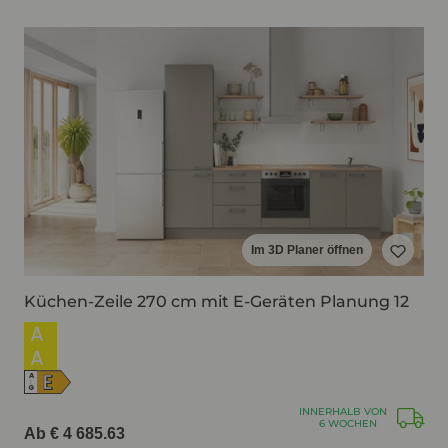
Im 3D Planer öffnen
Küchen-Zeile 270 cm mit E-Geräten Planung 12
A
A
E
A
↑
G
INNERHALB VON
6 WOCHEN
Ab € 4 685.63