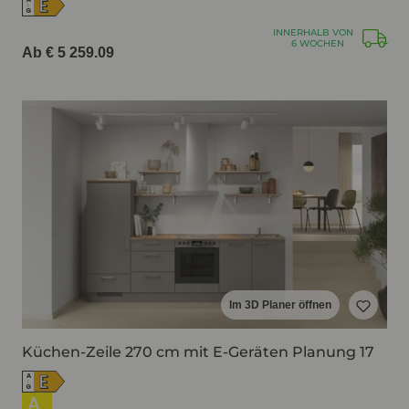
E
↑
G
INNERHALB VON
6 WOCHEN
Ab € 5 259.09
Im 3D Planer öffnen
Küchen-Zeile 270 cm mit E-Geräten Planung 17
E
A
↑
G
A