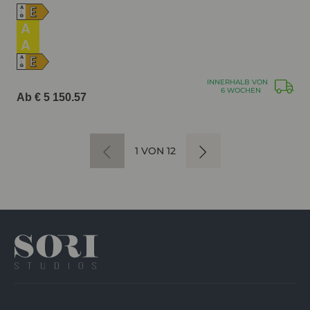
E
A
↑
G
A
A
E
A
↑
G
INNERHALB VON
6 WOCHEN
Ab € 5 150.57
1 VON 12