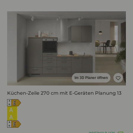
Im 3D Planer öffnen
Küchen-Zeile 270 cm mit E-Geräten Planung 13
E
A
↑
G
A
A
E
A
↑
G
INNERHALB VON