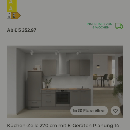
A
A
E
A
↑
G
INNERHALB VON
6 WOCHEN
Ab € 5 352.97
Im 3D Planer öffnen
Küchen-Zeile 270 cm mit E-Geräten Planung 14