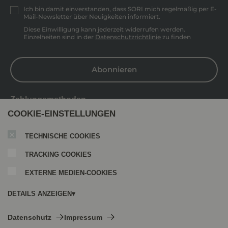
Ich bin damit einverstanden, dass SORI mich regelmäßig per E-
Mail-Newsletter über Neuigkeiten informiert.
Diese Einwilligung kann jederzeit widerrufen werden.
Einzelheiten sind in der
Datenschutzrichtlinie
zu finden
Abonnieren
Zahlungsmethoden
COOKIE-EINSTELLUNGEN
TECHNISCHE COOKIES
TRACKING COOKIES
EXTERNE MEDIEN-COOKIES
DETAILS ANZEIGEN
Technische Cookies:
Datenschutz
Impressum
Diese Cookies sind immer aktiviert, da sie für die Grundfunktionen der