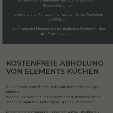
Es gelten die allgemeinen Vertragsbedingungen für
Montageleistungen.
Lieferung und Montage innerhalb von 10-15 Werktagen
1.430 Euro.
Lieferung und Montage bei frei geplanten Küchen werden
pro Projekt vereinbart.
KOSTENFREIE ABHOLUNG
VON ELEMENTS KÜCHEN
Du kannst dir deine
Elements Küche
kostenfrei am Lager
abholen.
Wenn du die Ware bis 12 Uhr bestellt hast, kannst du dir sie
schon am
nächsten Werktag
ab 14 Uhr in Verl abholen.
An den anderen Standorten innerhalb von
5-8 Werktagen.