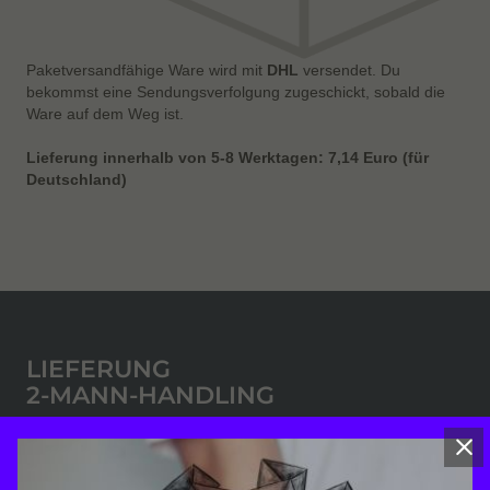
Paketversandfähige Ware wird mit
DHL
versendet. Du
bekommst eine Sendungsverfolgung zugeschickt, sobald die
Ware auf dem Weg ist.
Lieferung innerhalb von 5-8 Werktagen: 7,14 Euro (für
Deutschland)
LIEFERUNG
2-MANN-HANDLING
Deine Ware wird per zwei-Mann-Handling bis zu deinem
gewünschten Aufstellort* gebracht. Somit musst du dir