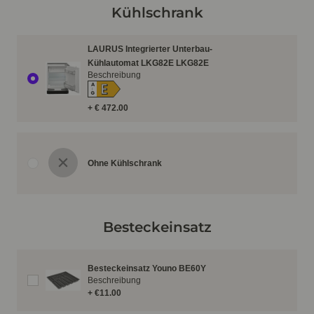
Kühlschrank
LAURUS Integrierter Unterbau-
Kühlautomat LKG82E LKG82E
Beschreibung
E
A
↑
G
+ € 472.00
Ohne Kühlschrank
Besteckeinsatz
Besteckeinsatz Youno BE60Y
Beschreibung
+ €11.00