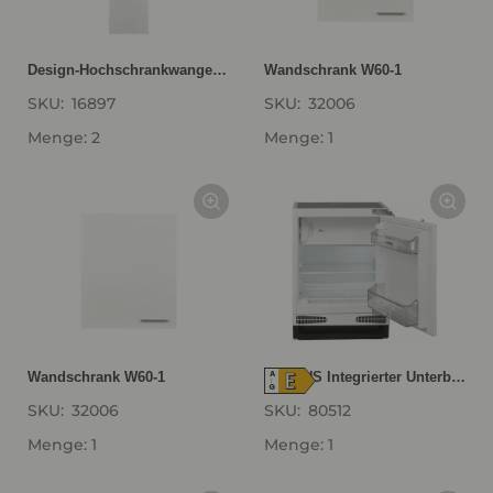
Design-Hochschrankwange HWAK16-1
Wandschrank W60-1
SKU:
16897
SKU:
32006
Menge: 2
Menge: 1
E
A
Wandschrank W60-1
LAURUS Integrierter Unterbau- Kühlautomat LKG82E LKG82E
↑
G
SKU:
32006
SKU:
80512
Menge: 1
Menge: 1