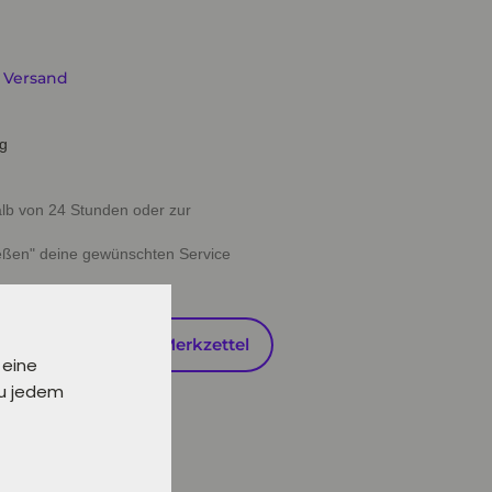
. Versand
ig
halb von 24 Stunden oder zur
ießen" deine gewünschten Service
en
Auf den Merkzettel
 eine
zu jedem