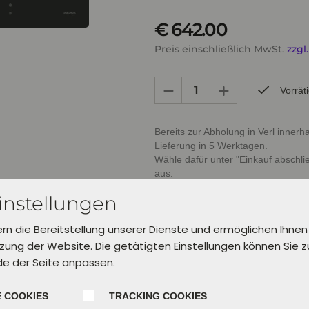
€ 642.00
Preis einschließlich MwSt.
zzgl
Vorrät
Bereits zur Abholung in Verl inner
Lieferung in 5 Werktagen.
Wähle dafür unter "Einkauf abschl
aus.
instellungen
In den Warenkorb leg
ern die Bereitstellung unserer Dienste und ermöglichen Ihnen
ung der Website. Die getätigten Einstellungen können Sie 
de der Seite anpassen.
 COOKIES
TRACKING COOKIES