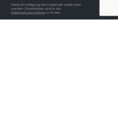
Diese Einwilligung kann jederzeit widerrufen
werden. Einzelheiten sind in der
Datenschutzrichtlinie
zu finden
Abonnieren