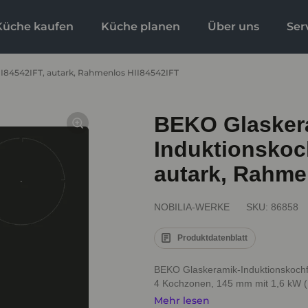
Küche kaufen
Küche planen
Über uns
Ser
II84542IFT, autark, Rahmenlos HII84542IFT
BEKO Glasker
Induktionskoch
autark, Rahme
NOBILIA-WERKE
SKU:
86858
Produktdatenblatt
BEKO Glaskeramik-Induktionskochf
4 Kochzonen, 145 mm mit 1,6 kW (P
Mehr lesen