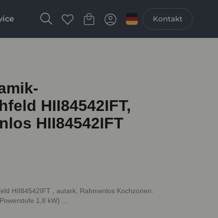
vice
Kontakt
amik-
feld HII84542IFT,
nlos HII84542IFT
eld HII84542IFT , autark, Rahmenlos Kochzonen:
owerstufe 1,8 kW) ...