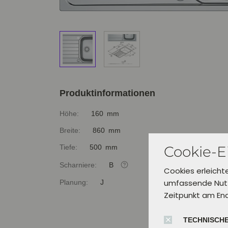
Produktinformationen
Höhe:
160 mm
Breite:
860 mm
Cookie-E
Tiefe:
500 mm
Scharniere:
B
Cookies erleicht
umfassende Nutz
Planung:
J
Zeitpunkt am En
TECHNISCHE