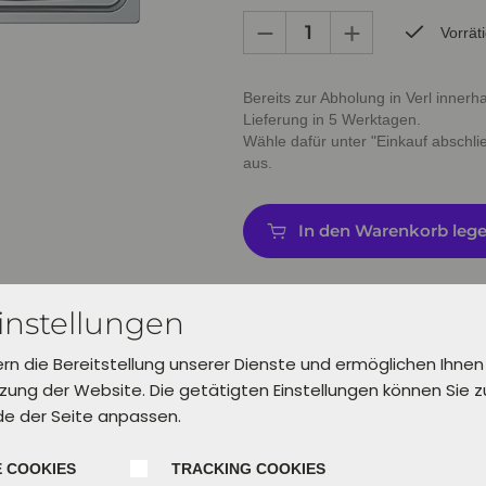
Vorrät
Bereits zur Abholung in Verl inner
Lieferung in 5 Werktagen.
Wähle dafür unter "Einkauf abschl
aus.
In den Warenkorb leg
instellungen
ern die Bereitstellung unserer Dienste und ermöglichen Ihnen
ung der Website. Die getätigten Einstellungen können Sie 
de der Seite anpassen.
 COOKIES
TRACKING COOKIES