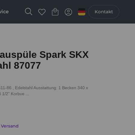
vice
Kontakt
auspüle Spark SKX
ahl 87077
1-86 , Edelstahl Ausstattung: 1 Becken 340 x
 1/2" Korbve ...
. Versand