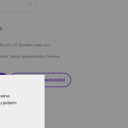
ig
halb von 24 Stunden oder zur
ießen" deine gewünschten Service
en
Auf den Merkzettel
 eine
zu jedem