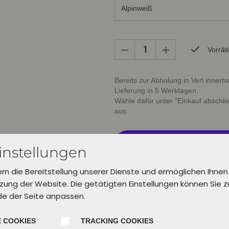
Alpinweiß
Vorrät
Bereits zur Abholung in Verl inner
Lieferung in 5 Werktagen.
Wähle dafür unter "Einkauf abschl
aus.
In den Warenkorb leg
instellungen
ern die Bereitstellung unserer Dienste und ermöglichen Ihnen
ung der Website. Die getätigten Einstellungen können Sie 
de der Seite anpassen.
 COOKIES
TRACKING COOKIES