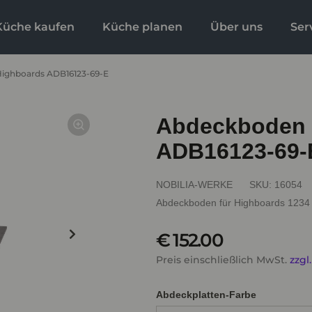
Küche kaufen
Küche planen
Über uns
Ser
Highboards ADB16123-69-E
Abdeckboden 
ADB16123-69-
NOBILIA-WERKE
SKU:
16054
Abdeckboden für Highboards 123
€ 152.00
Preis einschließlich MwSt.
zzgl
Abdeckplatten-Farbe