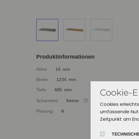
Produktinformationen
Höhe:
16 mm
Breite:
1234 mm
Cookie-E
Tiefe:
685 mm
Scharniere:
Keiner
Cookies erleicht
umfassende Nutz
Planung:
N
Zeitpunkt am En
TECHNISCHE