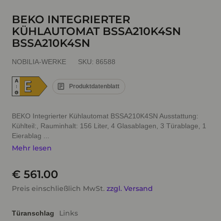
BEKO INTEGRIERTER
KÜHLAUTOMAT BSSA210K4SN
BSSA210K4SN
NOBILIA-WERKE
SKU:
86588
E
A
Produktdatenblatt
↑
G
BEKO Integrierter Kühlautomat BSSA210K4SN Ausstattung:
Kühlteil:, Rauminhalt: 156 Liter, 4 Glasablagen, 3 Türablage, 1
Eierablag ...
Mehr lesen
€ 561.00
Preis einschließlich MwSt.
zzgl. Versand
Links
Türanschlag