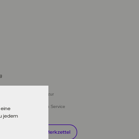
ig
halb von 24 Stunden oder zur
ießen" deine gewünschten Service
 eine
zu jedem
en
Auf den Merkzettel