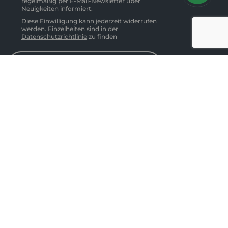
regelmäßig per E-Mail-Newsletter über
Neuigkeiten informiert.
Diese Einwilligung kann jederzeit widerrufen
werden. Einzelheiten sind in der
Datenschutzrichtlinie
zu finden
Abonnieren