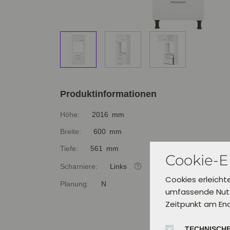
Produktinformationen
Höhe:
2016 mm
Breite:
600 mm
Tiefe:
561 mm
Cookie-E
Scharniere:
Links
Cookies erleicht
Planung:
N
umfassende Nutz
Zeitpunkt am En
TECHNISCHE