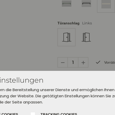
Links
Türanschlag
Vorrät
instellungen
Bereits zur Abholung in Verl inner
Lieferung in 5 Werktagen.
Wähle dafür unter "Einkauf abschl
ern die Bereitstellung unserer Dienste und ermöglichen Ihnen
aus.
ung der Website. Die getätigten Einstellungen können Sie 
de der Seite anpassen.
In den Warenkorb leg
 COOKIES
TRACKING COOKIES