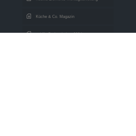
Küche & Co. Magazin
nobilia Badneuheiten 2024
nobilia Wohnwelten 2024