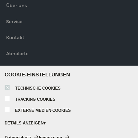
Über uns
Service
Kontakt
Abholorte
Weitere informationen
COOKIE-EINSTELLUNGEN
TECHNISCHE COOKIES
Nobilia elements Broschüre
TRACKING COOKIES
EXTERNE MEDIEN-COOKIES
Nobilia Katalog 2024
DETAILS ANZEIGEN
Nobilia Elements Montageanleitung
Technische Cookies:
Datenschutz
Impressum