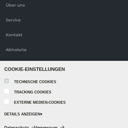
Über uns
Service
Kontakt
Abholorte
Weitere informationen
COOKIE-EINSTELLUNGEN
TECHNISCHE COOKIES
Nobilia elements Broschüre
TRACKING COOKIES
EXTERNE MEDIEN-COOKIES
Nobilia Katalog 2024
DETAILS ANZEIGEN
Nobilia Elements Montageanleitung
Technische Cookies:
Datenschutz
Impressum