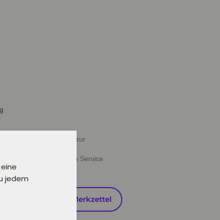
ig
halb von 24 Stunden oder zur
ießen" deine gewünschten Service
 eine
zu jedem
en
Auf den Merkzettel