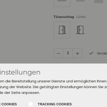
Links
Türanschlag
Vorrät
Bereits zur Abholung in Verl inner
instellungen
Lieferung in 5 Werktagen.
Wähle dafür unter "Einkauf abschl
ern die Bereitstellung unserer Dienste und ermöglichen Ihnen
aus.
ung der Website. Die getätigten Einstellungen können Sie 
de der Seite anpassen.
In den Warenkorb leg
 COOKIES
TRACKING COOKIES