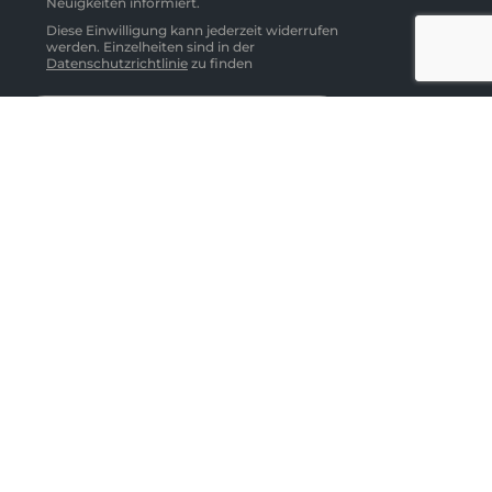
Neuigkeiten informiert.
Diese Einwilligung kann jederzeit widerrufen
werden. Einzelheiten sind in der
Datenschutzrichtlinie
zu finden
Abonnieren