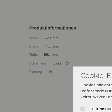
Produktinformationen
Höhe:
720 mm
Breite:
450 mm
Tiefe:
561 mm
Scharniere:
Links
Planung:
N
Cookie-E
Cookies erleicht
umfassende Nutz
Zeitpunkt am En
TECHNISCHE