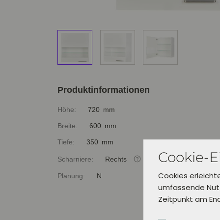
Produktinformationen
Höhe:
720 mm
Breite:
600 mm
Tiefe:
350 mm
Cookie-E
Scharniere:
Rechts
Cookies erleicht
Planung:
N
umfassende Nutz
Zeitpunkt am En