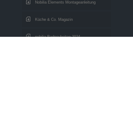
Nobilia Elements Montageanleitung
Küche & Co. Magazin
nobilia Badneuheiten 2024
nobilia Wohnwelten 2024