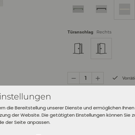
Rechts
Türanschlag
Vorrät
instellungen
Bereits zur Abholung in Verl inner
Lieferung in 5 Werktagen.
ern die Bereitstellung unserer Dienste und ermöglichen Ihnen
Wähle dafür unter "Einkauf abschl
ung der Website. Die getätigten Einstellungen können Sie 
aus.
de der Seite anpassen.
In den Warenkorb leg