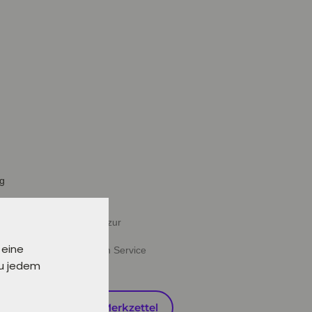
ig
halb von 24 Stunden oder zur
 eine
ießen" deine gewünschten Service
zu jedem
en
Auf den Merkzettel