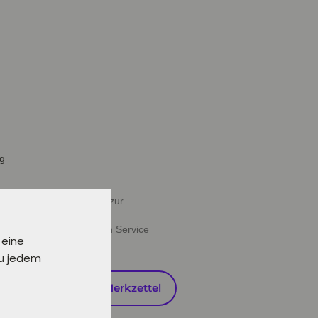
ig
halb von 24 Stunden oder zur
ießen" deine gewünschten Service
 eine
zu jedem
en
Auf den Merkzettel