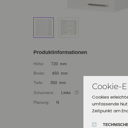
Produktinformationen
Höhe:
720 mm
Breite:
450 mm
Tiefe:
350 mm
Cookie-E
Scharniere:
Links
Cookies erleicht
Planung:
N
umfassende Nutz
Zeitpunkt am En
TECHNISCHE