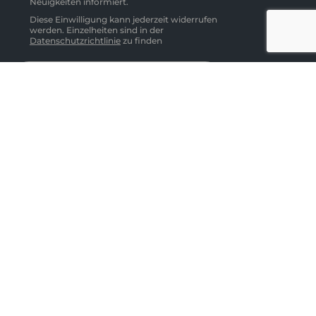
Neuigkeiten informiert.
Diese Einwilligung kann jederzeit widerrufen
werden. Einzelheiten sind in der
Datenschutzrichtlinie
zu finden
Abonnieren