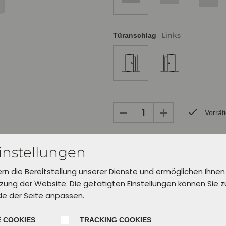
Links
Türanschlag
Vorrät
Bereits zur Abholung in Verl inner
instellungen
Lieferung in 5 Werktagen.
Wähle dafür unter "Einkauf abschl
ern die Bereitstellung unserer Dienste und ermöglichen Ihnen
aus.
ung der Website. Die getätigten Einstellungen können Sie 
de der Seite anpassen.
In den Warenkorb leg
 COOKIES
TRACKING COOKIES