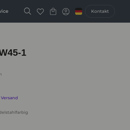
vice
Kontakt
W45-1
n
. Versand
delstahlfarbig